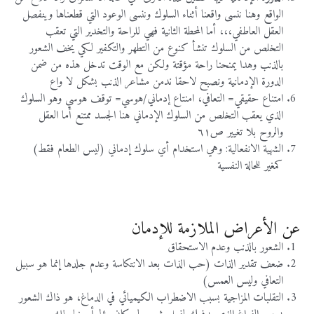
الواقع وهنا ننسى واقعنا أثناء السلوك وننسى الوعود التي قطعناها وينفصل
العقل العاطفي،،، أما المحطة الثانية فهي للراحة والتخدير التي تعقب
التخلص من السلوك تنشأ كنوع من التطهر والتكفير لكي يخف الشعور
بالذنب وهدا يمنحنا راحة مؤقتة ولكن مع الوقت تدخل هذه من ضمن
الدورة الإدمانية ونصبح لاحقا ندمن مشاعر الذنب بشكل لا واع
امتناع حقيقي= التعافي، امنتاع إدماني/هوسي= توقف هوسي وهو السلوك
الذي يعقب التخلص من السلوك الإدماني هنا الجسد ممتنع أما العقل
والروح بلا تغيير ص٦١
الشهية الانفعالية: وهي استخدام أي سلوك إدماني (ليس الطعام فقط)
كمغير للحالة النفسية
عن الأعراض الملازمة للإدمان
الشعور بالذنب وعدم الاستحقاق
ضعف تقدير الذات (حب الذات بعد الانتكاسة وعدم جلدها إنما هو سبيل
التعافي وليس العمس)
التقلبات المزاجية بسبب الاضطراب الكيميائي في الدماغ، هو ذاك الشعور