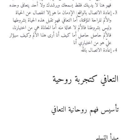
فهو هنا لا يدينك فقط يسمعك ويرشدك ولا أحد يتعافى وحده
البريد الإلكتروني
*
إعادة الاتصال بالواقع: الإدمان ما هو إلا انفصال عن الحياة
والألم للراحة المؤقتة، أما التعافي فهو تقبل هذه الحياة بشروطها
وليس بشروطنا فالألم لا محالة منه أما المعاناة هي من اختيارنا،
كلمة المرور
*
تذكرني
فقدت كلمة المرور
فالألم حاصل حاصل أما كيف أنا أرى هذا الألم وكيف سيؤثر
عليّ هو من اختياري أنا
إعادة الاتصال بالله
تأكيد كلمة المرور
*
تسجيل الدخول
التعافي كتجربة روحية
أوافق وألتزم بضوابط العضوية، لقراءة ضوابط العوضية يرجى الضغط
هنا
تسجيل
تأسيس فهم روحانية التعافي
مبدأ التسليم