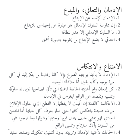
الإدمان والتعافي، والمبدع
الإدمان كإلهاء عن الإبداع
إن ممارسة السلوك الإدماني هو عبارة عن إجهاض للإبداع
ما السلوك الإدماني إلا هدر للطاقة
التعافي لا يقمع الإبداع بل يخرجه بصورة أعمق
الامنتاع والانتكاس
الإدمان لا يأتينا بوجهه الصريح وإلا كلنا رفضنا بل ينكر إلينا في كل
مرة بوجه وكأنه يقول أنا ملاذك الوحيد
كل إدمان ولع أغنيته الخاصة الجميلة التي تأتي لصاحبها لتزين له سلوكه
وتنسيه وتفصله عن الواقع ليغوص في الإدمان
الانتكاسة كالفتنة إن أقبلت لا يفطنها إلا الفطن الذي حاول الإقلاع
مرات عديدة وانتكس كثيرا حتى صار يعرف كل حيلها أما المدمن
العادي فهو يمشي خلف جمال ثوبها وحنينها وشوقها وما ترجوه هي
من السلوك بآنك سترتاح وتنسى الواقع
استماعك لأغنية الإدمان وتزيينه بدون تشتيت تفكيرك وصدها ستبدأ