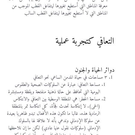
معرفة المناطق التي أستطيع تغييرها ليتفاعل القطب الموجب من
المناطق التي لا أستطيع تغييرها ليتفاعل القطب السالب
التعافي كتجربة عملية
دوائر الحياة والجنون
٣ مساحات في حياة المدمن الساعي نحو التعافي
مساحة التعافي: عبارة عن السلوكيات الصحية والطقوس
اليومية التي تحافظ على حالة ذهنية منفتحة ويقظة ومستبشرة
مساحة الخطر: هي المنطقة الوسطية بين التعافي والانتكاس
(الحمى). لا إنتكاسة تحدث فجأة، كل انتكاسة تمر بالمنطقة
الرمادية هذه. غالبا ما تكون هذه الأفعال تبدو ظاهريا بعيدة
عن سلوكنا الإدماني وندعي بأنه لا علاقة لها بالسلوك
الإدماني (سلوكيات نقول عنها عادي) لكن ما إن نلاحظها