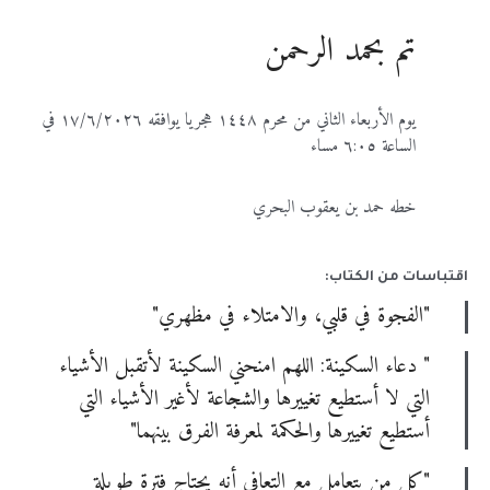
تم بحمد الرحمن
يوم الأربعاء الثاني من محرم ١٤٤٨ هجريا يوافقه ١٧/٦/٢٠٢٦ في
الساعة ٦:٠٥ مساء
خطه حمد بن يعقوب البحري
اقتباسات من الكتاب:
"الفجوة في قلبي، والامتلاء في مظهري"
" دعاء السكينة: اللهم امنحني السكينة لأتقبل الأشياء
التي لا أستطيع تغييرها والشجاعة لأغير الأشياء التي
أستطيع تغييرها والحكمة لمعرفة الفرق بينهما"
"كل من يتعامل مع التعافي أنه يحتاج فترة طويلة