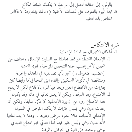
بالولوج إلى عقلك لتصل إلى مرحلة لا يمكنك ضغط المكابح
ابدأ اليوم بالتعرف على لنغمات الأغنية لإدمانك والمعزوفة الانتكاس
الخاص بك لتتقيها
شره الانتكاس
أشكال الاتصال مع المادة الإدمانية
الإدمان النشط: هو نمط تعاملنا مع السلوك الإدماني ويختلف من
شخص لآخر بحسب حالة الشخص المزاجية، فترته الزمنية
(غضب، ضغوط،..) تتميز بأنها تصاعدية في المعدل والجرعة
ومتناقصة في تأثيرها التسكيني واللذة التي تمنحنا إياها وأيضا تتميز
بفترات من الانقطاع العابر ويعد فيها المرء بالاقلاع لكن لا يفلح
الامنتاع: وهو التوقف ولكن لا يعتبر تعافيا في ذاته وقد يكون
هذا الامنتاع جزء من الدورة الإدمانية كما ذكرنا سابقا. وممكن أن
يحدث دون وعي بسبب فترات لا يمكنه الغوص في السلوك
الإدماني لأسباب مثلا سفر، مرض وغيرها… وهذا لا يعد تعافيا
لأنه بدون وعي وليس مخير فيه. أما التعافي فهو امتناع قصدي
بوعي ويعتمد على النية في التوقف والرغبة