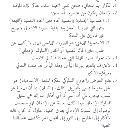
التكرار مهم للتعافي، فنحن ننسى الخيبة عندما نتذكر اللذة المؤقتة
الإدمان يتكون من عنصرين أساسيين:
الحساسية الجسدية والنفسية تجاه مغير الحالة النفسية (اللهفة)
وهي التي تصبينا بالعجز بعد بداية السلوك الإدماني ونصبح
غير قادرين على التحكم
الاستحواذ الذهني: هو الصوت الداخلي الذي لا يكف عن
طلب مغير الحالة النفسية أو المخدر (السلوك الإدماني)
الاستحواذ يسلمنا للهفة التي تجعلنا نستسلم للادمان
الاعتراف بالعجز يورثنا اليأس وهذا اليأس هو منصة التعافي
ومرتكزه الأكبر
عدم التعرض والخروج السلوكي للفكرة الملحة (الاستحواذ) هو
الحل وهو ما يسمى بالطريق الثالث. (التسليم) بما أن الدماغ هو
السبب فيجب علي أن أسلم أن أي أفكار منه إنما هي سبيل
للسلوك الإدماني مهما كانت بعيدة عن الإدمان فهو سيحاول
الوصول إلى السلوك الإدماني بطرق مخفية. حاول أن تخرج تلك
الأفكار إلى الخارج رلى النور إلى شخص آخر لتكشف مخططاتها
الخفية