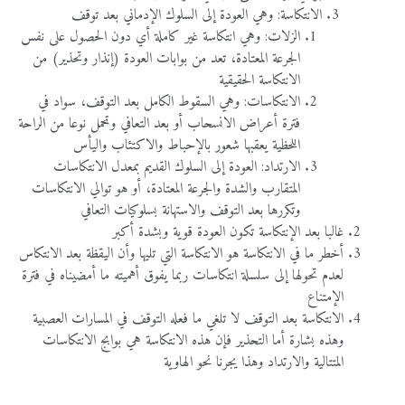
الانتكاسة: وهي العودة إلى السلوك الإدماني بعد توقف
الزلات: وهي انتكاسة غير كاملة أي دون الحصول على نفس
الجرعة المعتادة، تعد من بوابات العودة (إنذار وتحذير) من
الانتكاسة الحقيقية
الانتكاسات: وهي السقوط الكامل بعد التوقف، سواد في
فترة أعراض الانسحاب أو بعد التعافي وتحمل نوعا من الراحة
اللحظية يعقبها شعور بالإحباط والاكتئاب واليأس
الارتداد: العودة إلى السلوك القديم بمعدل الانتكاسات
المتقارب والشدة والجرعة المعتادة، أو هو توالي الانتكاسات
وتكررها بعد التوقف والاستهانة بسلوكيات التعافي
غالبا بعد الإنتكاسة تكون العودة قوية وبشدة أكبر
أخطر ما في الانتكاسة هو الانتكاسة التي تليها وأن اليقظة بعد الانتكاس
لعدم تحولها إلى سلسلة انتكاسات ربما يفوق أهميته ما أمضيناه في فترة
الإمتناع
الانتكاسة بعد التوقف لا تلغي ما فعله التوقف في المسارات العصبية
وهذه بشارة أما التحذير فإن هذه الانتكاسة هي بوابج الانتكاسات
المتتالية والارتداد وهذا يجرنا نحو الهاوية