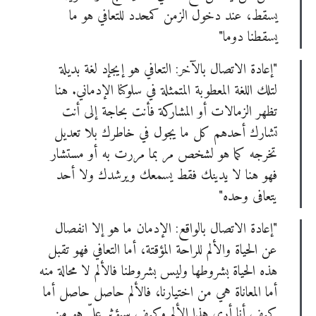
يسقط، عند دخول الزمن كمحدد للتعافي هو ما
يسقطنا دوما"
"إعادة الاتصال بالآخر: التعافي هو إيجإد لغة بديلة
لتلك اللغة المعطوبة المتمثلة في سلوكنا الإدماني. هنا
تظهر الزمالات أو المشاركة فأنت بحاجة إلى أنت
تشارك أحدهم كل ما يجول في خاطرك بلا تعديل
تخرجه كما هو لشخص مر بما مررت به أو مستشار
فهو هنا لا يدينك فقط يسمعك ويرشدك ولا أحد
يتعافى وحده"
"إعادة الاتصال بالواقع: الإدمان ما هو إلا انفصال
عن الحياة والألم للراحة المؤقتة، أما التعافي فهو تقبل
هذه الحياة بشروطها وليس بشروطنا فالألم لا محالة منه
أما المعاناة هي من اختيارنا، فالألم حاصل حاصل أما
كيف أنا أرى هذا الألم وكيف سيؤثر عليّ هو من