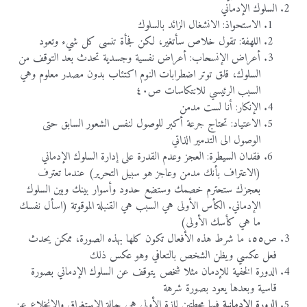
السلوك الإدماني
الاستحواذ: الانشغال الزائد بالسلوك
اللهفة: تقول خلاص سأتغير، لكن فجأة تنسى كل شيء وتعود
أعراض الإنسحاب: أعراض نفسية وجسدية تحدث بعد التوقف من
السلوك، قلق توتر اضطرابات النوم اكتئاب بدون مصدر معلوم وهي
السبب الرئيسي للانتكاسات ص٤٠
الإنكار: أنا لست مدمن
الاعتياد: تحتاج جرعة أكبر للوصول لنفس الشعور السابق حتى
الوصول الى التدمير الذاتي
فقدان السيطرة: العجز وعدم القدرة على إدارة السلوك الإدماني
(الاعتراف بأنك مدمن وعاجز هو سبيل التحرير) عندما تعترف
بعجزك ستحترم خصمك وستضع حدود وأسوار بينك وبين السلوك
الإدماني. الكأس الأولى هي السبب هي القنبلة الموقوتة (اسأل نفسك
ما هي كأسك الأولى)
ص٥٥، ما شرط هذه الأفعال تكون كلها بهذه الصورة، ممكن يحدث
فعل عكسي ويظن الشخص بالتعافي وهو عكس ذلك
الدورة الخفية للإدمان مثلا شخص يتوقف عن السلوك الإدماني بصورة
قاسية وبعدها يعود بصورة شرهة
الدورة
الإدمانية
فيها محطتين للذة الأولى هي حالة الاستغراق والانخلاع عن