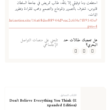
استطعت وما توفيقي إلا بالله، طالب تمريض في جامعة السلطان
قابوس، شغوف بالتصوير والمونتاج والتصميم ومحب للقراءة وتطوير
الذات.
medalbahri.notion.site/16a68dee88944d9eac2c6f4e7f09545e?
pvs=4
هل تعجبك مقالات حمد
تابعني على منصات التواصل
البحري؟
الإجتماعي
الكتاب السابق :
Don’t Believe Everything You Think (E
xpanded Edition)