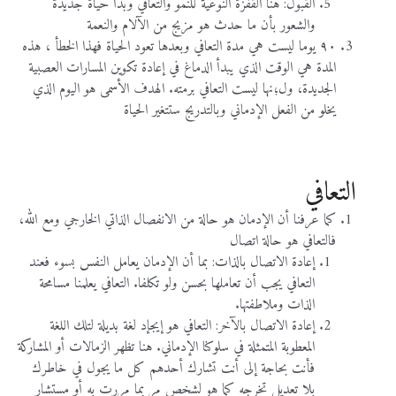
القبول: هنا القفزة النوعية للنمو والتعافي وبدأ حياة جديدة
والشعور بأن ما حدث هو مزيج من الآلام والنعمة
٩٠ يوما ليست هي مدة التعافي وبعدها تعود الحياة فهذا الخطأ ، هذه
المدة هي الوقت الذي يبدأ الدماغ في إعادة تكوين المسارات العصبية
الجديدة، ول؛نها ليست التعافي برمته. الهدف الأسمى هو اليوم الذي
يخلو من الفعل الإدماني وبالتدريج ستتغير الحياة
لا يوجد لديك حساب؟
سجل الآن!
التعافي
الاسم الأول
*
تسجيل الدخول للأعضاء
كما عرفنا أن الإدمان هو حالة من الانفصال الذاتي الخارجي ومع الله،
فالتعافي هو حالة اتصال
الاسم الأخير
*
إعادة الاتصال بالذات: بما أن الإدمان يعامل النفس بسوء فعند
لا يوجد لديك حساب ؟
سجل الآن!
التعافي يجب أن تعاملها بحسن ولو تكلفا. التعافي يعلمنا مسامحة
الذات وملاطفتها.
اسم المستخدم
*
إعادة الاتصال بالآخر: التعافي هو إيجإد لغة بديلة لتلك اللغة
المعطوبة المتمثلة في سلوكنا الإدماني. هنا تظهر الزمالات أو المشاركة
فأنت بحاجة إلى أنت تشارك أحدهم كل ما يجول في خاطرك
يسمح بكتابة الحروف الإنجليزية والأرقام فقط
بلا تعديل تخرجه كما هو لشخص مر بما مررت به أو مستشار