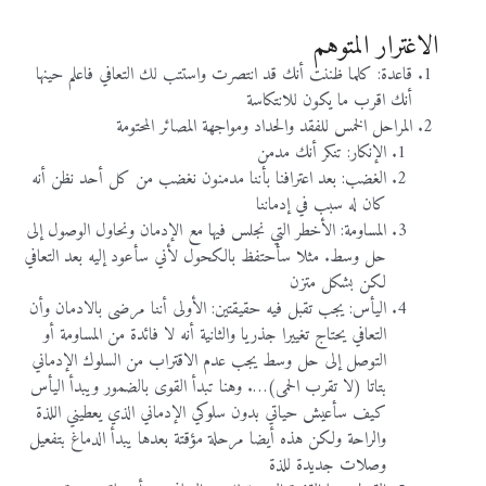
الاغترار المتوهم
قاعدة: كلما ظننت أنك قد انتصرت واستتب لك التعافي فاعلم حينها
أنك اقرب ما يكون للانتكاسة
المراحل الخمس للفقد والحداد ومواجهة المصائر المحتومة
الإنكار: تنكر أنك مدمن
الغضب: بعد اعترافنا بأننا مدمنون نغضب من كل أحد نظن أنه
كان له سبب في إدماننا
المساومة: الأخطر التي نجلس فيها مع الإدمان ونحاول الوصول إلى
حل وسط. مثلا سأحتفظ بالكحول لأني سأعود إليه بعد التعافي
لكن بشكل متزن
اليأس: يجب تقبل فيه حقيقتين: الأولى أننا مرضى بالادمان وأن
التعافي يحتاج تغييرا جذريا والثانية أنه لا فائدة من المساومة أو
التوصل إلى حل وسط يجب عدم الاقتراب من السلوك الإدماني
بتاتا (لا تقرب الحمى)…. وهنا تبدأ القوى بالضمور ويبدأ اليأس
كيف سأعيش حياتي بدون سلوكي الإدماني الذي يعطيني اللذة
والراحة ولكن هذه أيضا مرحلة مؤقتة بعدها يبدأ الدماغ بتفعيل
وصلات جديدة للذة