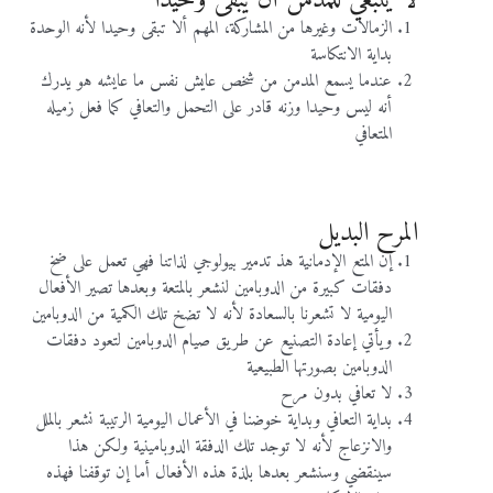
لا ينبغي للمدمن أن يبقى وحيدا
الزمالات وغيرها من المشاركة، المهم ألا تبقى وحيدا لأنه الوحدة
بداية الانتكاسة
عندما يسمع المدمن من شخص عايش نفس ما عايشه هو يدرك
أنه ليس وحيدا وزنه قادر على التحمل والتعافي كما فعل زميله
المتعافي
المرح البديل
إن المتع الإدمانية هذ تدمير بيولوجي لذاتنا فهي تعمل على ضخ
دفقات كبيرة من الدوبامين لنشعر بالمتعة وبعدها تصير الأفعال
اليومية لا تشعرنا بالسعادة لأنه لا تضخ تلك الكمية من الدوبامين
ويأتي إعادة التصنيع عن طريق صيام الدوبامين لتعود دفقات
الدوبامين بصورتها الطبيعية
لا تعافي بدون مرح
بداية التعافي وبداية خوضنا في الأعمال اليومية الرتيبة نشعر بالملل
والانزعاج لأنه لا توجد تلك الدفقة الدوبامينية ولكن هذا
سينقضي وسنشعر بعدها بلذة هذه الأفعال أما إن توقفنا فهذه