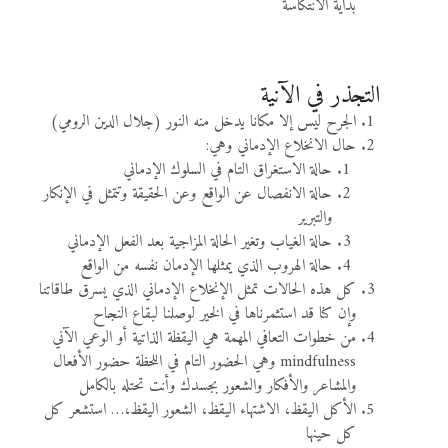
بداية الانتكاسة
التجذر في الآنية
الجرح ليس إلا مكانا يدخل منه النور (جلال الدين الرومي)
حال الانخلاع الإدماني وهي:
حالة الاستغراق التام في السلوك الإدماني
حالة الانفصال عن الواقع وعن الحقيقة وتتمثل في الإنكار
والتبرير
حالة الغياب وتغير الحالة المزاجية بعد الفعل الإدماني
حالة الهروب الذي يمثلها الإدمان نفسه من الواقع
كل هذه الحالات تمثل الإنخلاع الإدماني الذي يسرق طاقاتنا
وإن كنا قد استثمرناها في الخير لوصلنا لبقاع النجاح
من خطوات التعافي المهمة هي اليقظة الذاتية أو الوعي الآني
mindfulness وهي الحضور التام في اللحظة حضور الأفعال
والمشاعر والأفكار والشعور بجسدك وأنت تحتله بالكامل
الأكل اليقظ، الاشتهاء اليقظ، الشعور اليقظ،… استشعر كل
كل حينها