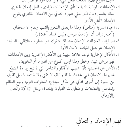
بسبب الفراغ الذي يدفعك لفعل شيء ولو كان مؤلم أو ضار لك
الإدمانات الموازية نادرا ما تأتي الإدمانات فرادى، فلعل إدمان ظاهري
معك يطعم إدمان آخر خفي فمجرد التعافي من الادمان الظاهري يخرج
الإدمان الخفي الآخر
الحياة السرية (منافق) وهذا ما يعمق الشعور بالذنب وعدم الاستحقاق
(أهمية إدراك أن الإدمان مرض وليس فساد أخلاقي)
اضطراب العلاقات الإدمان بعد فك شفراته هو اضطراب علائقي، السلوك
الإدمان هو بديل لغياب الأمان الأول
الأفكار الإنتحارية توجد علاقة سببية بين الأفكار الإنتحارية وبين الإدمانات
فهو مرض مميت وخطر وهذا ليس كنوع من الدراما أو التخويف
الأعراض الجسدية تأتي بسبب الأفكار والمشاعر التي لم نبح بها ولم نستطع
تخديرها بالادمان فهي تحدث طاقة والطقة لا تفنى ولا تستحدث بل تتحول
من صورة إلى أخرى فتأتي على شكل صداع، اضطراب النوم، وجع العظام
والمفاصل والعضلات واضطرابات القولون والمعدة، وخلل الذاكرة والتعب
والإرهاق
فهم الإدمان والتعافي