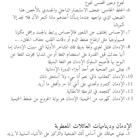
نجوع وحين نتحمس نجوع
الخلط الخامس: ضعف الاستبصار الداخلي والجسدي بالأخص هذا
الضعف الذي نواجهه عندما يسألنا أحدهم ماذا تشعر الآن فلا نجد إلا
تشويشا
الإحساس يختلف عن الشعور فالإحساس يرتبط بالجسد ويحمل مكونا
فسيولوجيا مثل ارتفاع ضغط الدم أو دقات القلب جفاف الحلق،….
الإدمان فشل لغوي ولغة بديلة تلك المشاعر الأولية التي سببت الإدمان إما
أنها حدثت قبل القدرة على استخدام اللغة أو من شدتها عجزت اللغة عن
البوح بها فأصبح السلوك الإدمان هو اللغة البديلة
عيش دور الضحية هو أحد أجزاء الدورة الإدمانية
الإدمان كعقاب ذاتي: نعم أنا سيء ولا أستحق ذلك
الإدمان كتمرد وتحدي على أنني أنا حر وأفعل ما أريد
الإدمان كتجمد في المرحلة الانتقالية
الإدمان كمهرب من الحميمية: الإدمان هو بوابة الخروج من ضغط الحميمية
الإدمان وديناميات العائلات المعطوبة
عيش حياتك على أساس أنك الضحية والتركيز على الأشياء السلبية لا يزيد