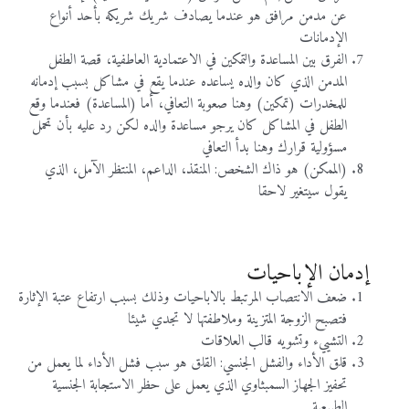
عن مدمن مرافق هو عندما يصادف شريك شريكه بأحد أنواع
الإدمانات
الفرق بين المساعدة والتمكين في الاعتمادية العاطفية، قصة الطفل
المدمن الذي كان والده يساعده عندما يقع في مشاكل بسبب إدمانه
للمخدرات (تمكين) وهنا صعوبة التعافي، أما (المساعدة) فعندما وقع
الطفل في المشاكل كان يرجو مساعدة والده لكن رد عليه بأن تحمل
مسؤولية قرارك وهنا بدأ التعافي
(الممكن) هو ذاك الشخص: المنقذ، الداعم، المنتظر الآمل، الذي
يقول سيتغير لاحقا
إدمان الإباحيات
ضعف الانتصاب المرتبط بالاباحيات وذلك بسبب ارتفاع عتبة الإثارة
فتصبح الزوجة المتزينة وملاطفتها لا تجدي شيئا
التشييء وتشويه قالب العلاقات
قلق الأداء والفشل الجنسي: القلق هو سبب فشل الأداء لما يعمل من
تحفيز الجهاز السمبثاوي الذي يعمل على حظر الاستجابة الجنسية
الطبيعية