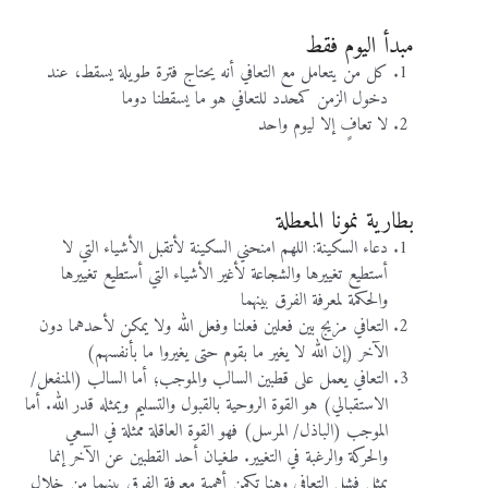
مبدأ اليوم فقط
كل من يتعامل مع التعافي أنه يحتاج فترة طويلة يسقط، عند
دخول الزمن كمحدد للتعافي هو ما يسقطنا دوما
لا تعافٍ إلا ليوم واحد
بطارية نمونا المعطلة
دعاء السكينة: اللهم امنحني السكينة لأتقبل الأشياء التي لا
أستطيع تغييرها والشجاعة لأغير الأشياء التي أستطيع تغييرها
والحكمة لمعرفة الفرق بينهما
التعافي مزيج بين فعلين فعلنا وفعل الله ولا يمكن لأحدهما دون
الآخر (إن الله لا يغير ما بقوم حتى يغيروا ما بأنفسهم)
التعافي يعمل على قطبين السالب والموجب؛ أما السالب (المنفعل/
الاستقبالي) هو القوة الروحية بالقبول والتسليم ويمثله قدر الله. أما
الموجب (الباذل/ المرسل) فهو القوة العاقلة ممثلة في السعي
والحركة والرغبة في التغيير. طغيان أحد القطبين عن الآخر إنما
يمثل فشل التعافي وهنا تكمن أهمية معرفة الفرق بينهما من خلال