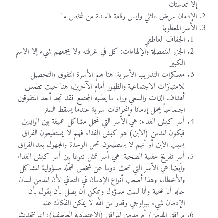
إلا تعاستك
الإدمان مرض عائلي وليس رقعة فاسدة من شخص ما
الأسر المعطوبة
الجفاف العاطفي
الجزر المنفصلة والإلهاءات: كل في غرفته ولا يجمعهم شيء إلا الاسم
الكبير
معسكرات التدريب الأسرية: هنا هم الأسرة التفوق والتحصيل
للامتيازات الاجتماعية والظهور أمام الآخرين، هنا حيت تطمس
أهداف الذات والسعي وراء ما يطلبه المجتمع فقد تجد أحد المتفوقين
اجتماعياً يحمل إدمانا وإنحرافات سرية عندما يسقط الستر
أسر كبش الفداء: هي الأسر التي تحمل مشاكل عميقة بين الوالدين
فيكون المدمن (الابن) هو كبش الفداء فهم لا يستطيعون الفراق
بسبب الابن أو أنهم لا يستطيعون تحمل الوحدة والمجهول بعد الفراق
أسر تفريخ عقلية الضحية: هي أسر تمثل تنوعا بين أسر كبش الفداء
وأيضا هي الأسر التي تبحث دوما عن شخص تحمّله مسؤولية المشاكل
والأخطاء، وهذا أصعب أنواع الإدمان في التعافي لأن المدمن لسان
حاله أنا ضحية وأنا لست مسؤول ويمكن أن يصل بأن يقول بأن
الإدمان شيء بيولوجي وقدر من الله لا يمكن الفكاك عنه
مرافق المدمن/ أم مدمن المرافق (الاعتمادية العاطفية): إننا نتحدث