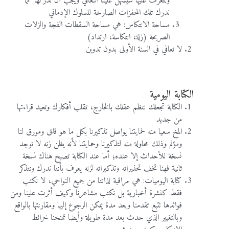
ونتعرف عليها سيسهل علينا التعافي ويجب أن ندركها كما
ندرك تلك المحفزات الصارخة للسلوك الإدماني
مساحة الانتكاس: هي مساحة السقطات الفجة والزلات
الصريحة (زلة، انتكاسة، ارتداد)
لا تعافي في السنة الأولى بدون تدوين
الكتابة اليومية
الكتابة تجعلك تنظم عقلك بالخارج، تقلب أفكارك وتعيد قراءتها
من جديد
المخ سعيا منه لحمايتنا يواصل تذكيرنا بكل ما هو قلق ومورق لنا
ومؤلم وذلك محاولة منه لتذكيرنا وحمايتنا لأنه يظن زنه لا توجد
نسخة للأحداث إلا عنده؛ أما عند الكتابة تصبح هناك نسخة
ثانية فهنا تخف تحذيراته وتذكيراته لزنه يعرف بأننا ندرك ونتذكر
كتابة اليوميات: هي مراقبة لذاتنا من جميع النواحي، لا نكتب
فقط كنشرة أخبارية بل نكتب مشاعرنا وكيف أثرت علينا ومن
فوائدها تتبع تقدمنا وبعد مدة يمكن الرجوع إليها ومقارنتها بالواقع
وبالتغيير الذي حدث بعد مدة طويلة وأيضا تمنحنا خرائط