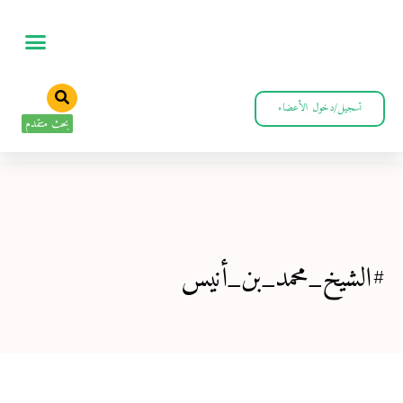
تسجيل/دخول الأعضاء
بحث متقدم
#الشيخ_محمد_بن_أنيس