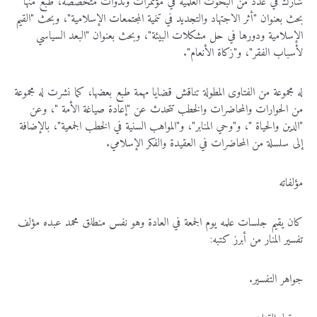
شارك في عدد من البحوث العلمية في مؤتمرات وندوات متخصصة، طبع منها
بحث بعنوان "أثر الاجتهاد والتجديد في تنمية المجتمعات الإسلامية"، وبحث "القيم
الإسلامية ودورها في حل مشكلات البيئة"، وبحث بعنوان "البعد السياسي
لأسباب الفقر"، و"زكاة الأنعام".
له مجموعة من الفتاوى المطولة تناقش قضايا مهمة طبع بعضها، كما نشرت له مجموعة
من الحوارات والمحاضرات والخطب تتحدث عن "إعادة صياغة الأمة "، وعن
"الدين والحياة "، و"وحي المنابر"، و"المواهب السنية في الخطب الجمعية"، بالإضافة
إلى سلسلة من المحاضرات في العقيدة والفكر الإسلامي.
مؤلفاته
كان يقيم جلسات علمه يوم الجمعة في العادة وهو نفس منطلق محمد عبده مؤلف
تفسير المنار من أبرز كتبه:
جواهر التفسير.