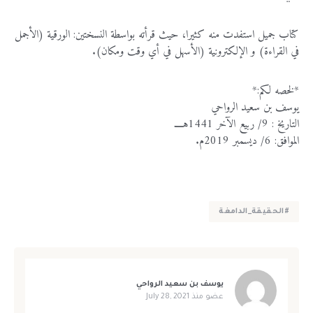
كتاب جميل استفدت منه كثيرا، حيث قرأته بواسطة النسختين: الورقية (الأجمل
في القراءة) و الإلكترونية (الأسهل في أي وقت ومكان).
*لخصه لكم:*
يوسف بن سعيد الرواحي
التاريخ : 9/ ربيع الآخر 1441هــــ
الموافق: 6/ ديسمبر 2019م.
#الحقيقة_الدامغة
يوسف بن سعيد الرواحي
عضو منذ
July 28, 2021