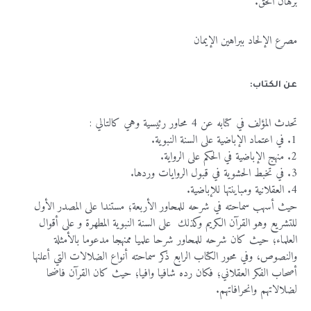
برهان الحق.
مصرع الإلحاد ببراهين الإيمان
عن الكتاب:
تحدث المؤلف في كتابه عن 4 محاور رئيسية وهي كالتالي :
1. في اعتماد الإباضية على السنة النبوية.
2. منهج الإباضية في الحكم على الرواية.
3. في تخبط الحشوية في قبول الروايات وردها.
4. العقلانية ومباينتها للإباضية.
حيث أسهب سماحته في شرحه للمحاور الأربعة؛ مستندا على المصدر الأول
للتشريع وهو القرآن الكريم وكذلك على السنة النبوية المطهرة و على أقوال
العلماء؛ حيث كان شرحه للمحاور شرحا علميا ممنهجا مدعوما بالأمثلة
والنصوص، وفي محور الكتاب الرابع ذكر سماحته أنواع الضلالات التي أعلنها
أصحاب الفكر العقلاني؛ فكان رده شافيا وافيا؛ حيث كان القرآن فاضحا
لضلالاتهم وانحرافاتهم.