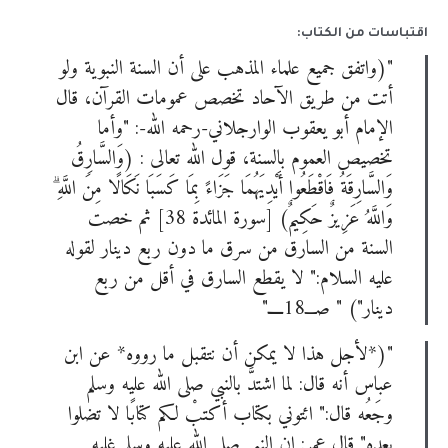
اقتباسات من الكتاب:
"(واتفق جميع علماء المذهب على أن السنة النبوية ولو
أتت من طريق الآحاد تخصص عمومات القرآن، قال
الإمام أبو يعقوب الوارجلاني-رحمه الله-: "وأما
تخصيص العموم بالسنة، قول الله تعالى : (وَالسَّارِقُ
وَالسَّارِقَةُ فَاقْطَعُوا أَيْدِيَهُمَا جَزَاءً بِمَا كَسَبَا نَكَالًا مِنَ اللَّهِ ۗ
وَاللَّهُ عَزِيزٌ حَكِيمٌ) [سورة المائدة 38] ثم خصت
السنة من السارق من سرق ما دون ربع دينار لقوله
عليه السلام:" لا يقطع السارق في أقل من ربع
دينار") " صـــ18ــــ"
"(*لأجل هذا لا يمكن أن نتقبل ما رووه* عن ابن
عباس أنه قال: لما اشتدَّ بالنبي صلى الله عليه وسلم
وجَعُه قال:" ائتوني بكتاب أكتبْ لكم كتابًا لا تضلوا
بعده" قال عمر: إن النبي صلى الله عليه وسلم غلبه