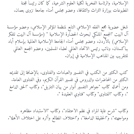
الإسلامية، والرئاسة الفخرية لكلية العلوم الشرعية، كما كان رئيساً للجنة
المطبوعات بوزارة التراث والثقافة، وعضو مجلس أمناء جامعة نزوى بعمان.
شغل عضوية مجمع الفقه الإسلامي التابع لمنظمة المؤتمر الإسلامي، وعضو مؤسسة
آل البيت "المجمع الملكي لبحوث الحضارة الإسلامية " (مؤسسة آل البيت للفكر
الإسلامي) بالأردن، وعضو مجلس أمناء الجامعة الإسلامية العالمية بإسلام أباد
بباكستان، ونائب رئيس الاتحاد العالمي لعلماء المسلمين، وعضو المجمع العالمي
للتقريب بين المذاهب الإسلامية في إيران.
كتب الكثير من الكتب في التفسير والعبادات والفتاوى، بالإضافة إلى تقديمه
الكثير من المحاضرات والدروس في تفسير القرآن الكريم، وفي الفتاوى العامة.
ومن أعماله كتاب "جواهر التفسير أنوار من بيان التنزيل"، وكتاب "الحق الدامغ
"، وكتاب "الفتاوى" وكتاب "فتاوي العقيدة ".
وكتاب "شرح غاية المراد في نظم الاعتقاد"، وكتاب "الاستبداد مظاهره
ومواجهته"، و"الحقيقة الدامغة"، و"اختلاف المطالع وأثره على اختلاف الأهلة".