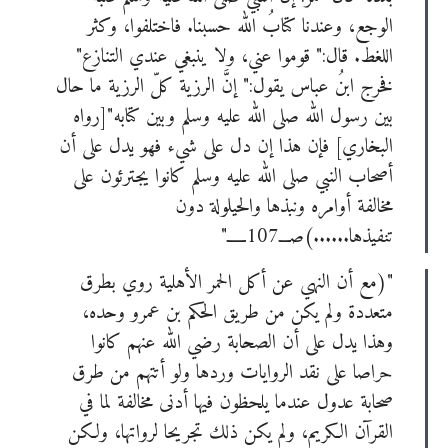
الوجع، وعندنا كتابُ الله حسبنا. فاختلفوا، وكثر
اللغط. قال:" قوموا عني، ولا ينبغي عندي التنازع"
فخرج ابنُ عباس يقول:" إنَّ الرزية كلّ الرزية ما حال
بين رسول الله صلى الله عليه وسلم وبين كتابه"[رواه
البخاري] فإن هذا إن دل على شيء فهو يدل على أن
لا يوجد لديك حساب؟
سجل الآن!
أصحاب النبي صلى الله عليه وسلم كانوا يجترئون على
مخالفة أوامره ونبذها والحيلولة دون
الاسم الأول
*
تسجيل الدخول للأعضاء
تنفيذها......)صـــ107ـــــ"
"(مع أن النهي عن أكل الحمر الأهلية روي بطرق
الاسم الأخير
*
متعددة ولم يكن من طريق الحكم بن عمرو وحده،
لا يوجد لديك حساب ؟
سجل الآن!
وهذا يدل على أن الصحابة رضي الله عنهم كانوا
اسم المستخدم
*
حراصا على نقد الروايات وردها ولو أتتهم من طرق
صحابة عدول عندما يلحظون فيها أدنى مخالفة لما في
القرآن الكريم، ولم يكن ذلك تجريحا لرواتها، ولكن
يسمح بكتابة الحروف الإنجليزية والأرقام فقط