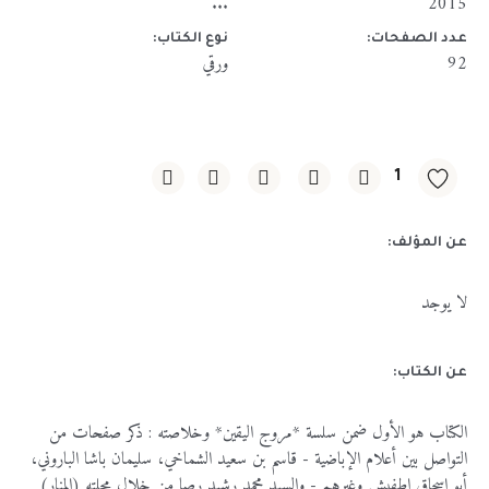
...
2015
عدد الصفحات:
نوع الكتاب:
92
ورقي
1
عن المؤلف:
لا يوجد
عن الكتاب:
الكتاب هو الأول ضمن سلسة *مروج اليقين* وخلاصته : ذكر صفحات من
التواصل بين أعلام الإباضية - قاسم بن سعيد الشماخي، سليمان باشا الباروني،
أبو إسحاق اطفيش وغيرهم - والسيد محمد رشيد رصا من خلال مجلته (المنار)