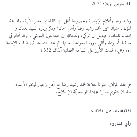
31 مارس 202‪1للميلاد
رشيد رضا وأعلام الإباضية وخصوصا أهل ليبيا القاطنين مصر الأبية. وقد عقد
المؤلف عنوانا *بين محمد رشيد رضا وأهل عمان* وذكر زيارة السيد لعمان و
امتنانه للسلطان فيصل بن تركي، ولعبدالله بن عبدالعزيز البلوشي ، وقد أقام في
مسقط أسبوعا. وألقى دروسا ومواعظ حينها، ثم نجد اهتمامه بقضية قيام الإمامة
133‪2 ه، وهي الحدث الأبرز على الساحة العمانية آنذاك.
ثم عقد المؤلف عنوانا لعلاقة محمد رشيد رضا مع أهل زنجبار ليختم الأستاذ
سلطان بتقويم ونظرة لمجلة المنار وحركة الإصلاح.
اقتباسات من الكتاب:
رأي القارئ: