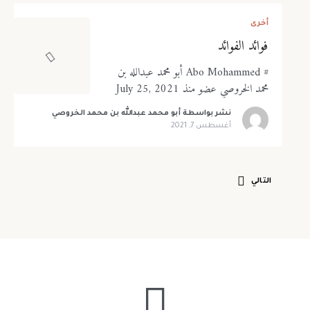
كلمة المرور
*
تذكرني
فقدت كلمة المرور
أخرى
فوائد الفوائد
تأكيد كلمة المرور
*
# Abo Mohammed أبو محمد عبدالله بن
تسجيل الدخول
محمد الخروصي عضو منذ July 25, 2021
نشر بواسطة
أبو محمد عبدالله بن محمد الخروصي
أوافق وألتزم بضوابط العضوية، لقراءة ضوابط العوضية يرجى الضغط
هنا
أغسطس 7, 2021
تسجيل
التالي