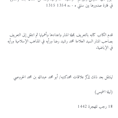
في فترة صدورها بين سنتي 131‪5 ه - 135‪4 ه.
قدم الكاتب كتابه بالتعريف بمجلة المنار واعدادها وأهميتها ثم انتقل إلى التعريف
بصاحب المنار السيد العلامة محمد رشيد رضا ورأيه في المذاهب الإسلامية ورأيه
في الإباضية.
لينتقل بعد ذلك لذكر علاقات محمدكتبه/ أبو محمد عبدالله بن محمد الخروصي
(ليلة الخميس)
18 رجب 144‪2 للهجرة