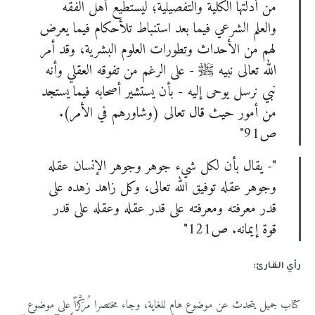
من أدلتها الكلية والتفصيلية؛ ليستطيع أهل الفقه
والعلم الشرعي فيما بعد استنباط تلأحكام فيما يعرض
لهم من الأحداث وتطورات العلوم البشرية، وقد أمر
الله تعالى نبيه ﷺ - على الرغم من تفوقه العقلي وأنه
نبي نرسل يوحى إليه - بأن يستشير أصحابه فيما يستجد
من أمور حيث قال تعالى (وشاورهم في الأمر).
ص91"
"- يقال بأن لكل شيء جوهر وجوهر الإنسان عقله
وجوهر عقله توفيق الله تعالى، وكل زاهد زهده على
قدر معرفته ومعرفته على قدر عقله وعقله على قدر
قوة إيمانه. ص121"
رأي القارئ:
كتاب جميل يتحدث عن موضوع هام للغاية، وجاء مختصرا مُرَكَّزَاً على موضوع