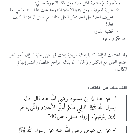
والأجوبة
الإسلامية
لكل
منها،
ومن
تلك
الأجوبة
ما
يلي
:
نظرية
المعرفة
-
ومن
جملة
الأسئلة
المندرجة
تحت
هذا
البند
ما
يلي
:
ما
تعريف
العلم؟
هل
العلم
ممكن؟
هل
هناك
علم
سابق
للميلاد؟
كيف
نعلم؟
قضية
القدر
.
فكر
و
دعوة
.
وقد
اختتمت
المؤلفة
كتابها
بخاتمة
موجزة
بحثت
فيها
عن
إجابة
لسؤال
أخير
"
هل
يجتمع
العقل
مع
الكفر
والإلحاد
"
،
ثم
بقائمة
المراجع و
المصادر
المشار
إليها
في
الكتاب
.
اقتباسات من الكتاب:
"- عن عبدالله بن مسعود رضي الله عنه قال: قال
رسول الله ﷺ: "ليلِني منكم أولو الأحلام والنُّهى، ثم
الذين يلونهم". [رواه مسلم]. ص40"
"- عن ابن عباس رضي الله عنه عن رسول الله ﷺ