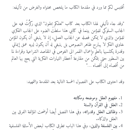
أقتبس
لكم
مما
ورد
في
مقدمة
الكتاب
ما
يلخص
محتواه
والغرض
من
تأليفه
:
"
وقد
جاء
تأليفي
لهذا
الكتاب
بعد
كتاب
"
لعلكم
تتقون
"
الذي
ركزّْتُ
فيه
على
الجانب
السلوكي
للمؤمن
بينما
في
كتابي
هذا
سلطتُ
الضوء
على
الجانب
الفكري
للمؤمن
والذي
لا
يمكن
فصله
عن
الجانب
العملي،
إذ
لا
ينبغي
أن
يكون
المؤمن
خاوي
الفكر
لا
يبارح
ظاهر
النصوص
بل
ينبغي
له
أن
يكون
لديه
عمق
إيماني
وقدرة
يكتسبها
بالعلم
وإعمال
القمر
الى
الغوص
في
المقاصد
الشراعية
وقراءة
لما
بين
السطور
حتى
يتمكن
من
مقارعة
أخطار
التيارات
الفكرية
التي
يعج
بها
العالم
من
أقصاه
إلى
أقصاه
…"
وقد
احتوى
الكتاب
على
الفصول
الخمسة
التالية
بعد
المقدمة
والتمهيد
:
مفهوم
العقل
وموضعه
ومكانته
العقل
في
القرآن
والسنة
وظائف
العقل
وقدراته
،
وفي
هذا
الفصل
أيضا
أوضحت
المؤلفة
الفرق
بين
العقل
والذكاء
.
بين
الفلسفة
والدين
،
وفي
هذا
الباب
تطرق
الكتاب
لبعض
الأسئلة
الفلسفية