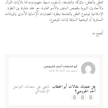
العقل والتعقل، والذكاء والفلسفة، بأسلوب بسيط مفهوم،ومدعماً بالآيات القرآن
والأحاديث النبوية وقصص السلف والأمم الغابرة، مع عقد مقارنة بين النظرة
الإسلامية لموضوع العقل والفلسفة ونظرة الحضارات الإنسانية الأخرى والديانات
السماوية أو الوضعية السابقة لذات الموضوع.
أنصح به.
لا يوجد لديك حساب؟
سجل الآن!
الاسم الأول
*
تسجيل الدخول للأعضاء
أبو الخطاب أحمد الخروصي
الاسم الأخير
*
عضو منذ
June 30, 2021
لا يوجد لديك حساب ؟
سجل الآن!
هل تعجبك مقالات أبو الخطاب
تابعني على منصات التواصل
اسم المستخدم
*
أحمد الخروصي؟
الإجتماعي
يسمح بكتابة الحروف الإنجليزية والأرقام فقط