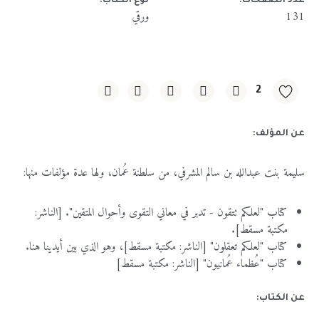
عدد الصفحات:
نوع الكتاب:
131
ورقي
2
عن المؤلف:
سليمة
بنت
عبدالله
بن
سالم
المشرفي،
من
سلطنة
عُمان،
ولها
عدة
مؤلفات
منها
:
كتاب
"
لعلكم
تتقون
-
تدبر
في
معاني
التقوى
وأحوال
المتقين
". [
الناشر
:
مكتبة
مسقط
].
كتاب
"
لعلكم
تعقلون
" [
الناشر
:
مكتبة
مسقط
]
،
وهو
الذي
بين
أيدينا
هنا
.
كتاب
"
عُظماء
عُمانيون
" [
الناشر
:
مكتبة
مسقط
]
عن الكتاب: