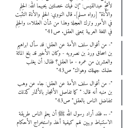
لأشجَّ عبدالقيس: "إن فيك خصلتين يحبهما الله: الحِلم
والأناة" [رواه مسلم]. قال النووي: الحلم والأناة التثبت
في الأمور وترك العجلة وهذا من شأن العقلاء، والحِلم
في اللغة العربية بمعنى العقل. ص41"
"- من أقوال سلف الأمة عن العقل: قد سأل ابراهيم
بن اسحاق وردَ بن نصرويه - وكان الأخير قد بلغ المائة
والعشرين من عمره - ما العقل؟ فقال: أن يغلب
حلمك جهلك وهواك" ص43"
"- من أقوال سلف الأمة عن العقل: جاء عن وهب
بن منبه أنه قال: " كما تفاصل الأشجار بالأثمار كذلك
تتفاضل الناس بالعقل" ص43"
"- .. فقد أراد رسول الله ﷺ أن يعلم الناس طريقة
الاستنباط ويبين لهم كيفية أخذ واستخراج الأحكام