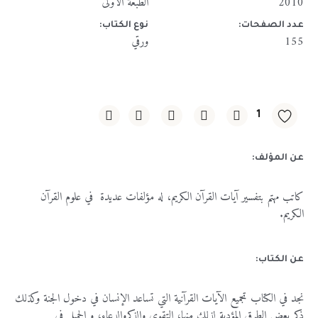
2010
الطبعة الأولى
عدد الصفحات:
نوع الكتاب:
155
ورقي
1
عن المؤلف:
كاتب مهتم بتفسير آيات القرآن الكريم، له مؤلفات عديدة في علوم القرآن
الكريم.
عن الكتاب:
نجد
في
الكتاب
تجميع
الآيات
القرآنية
التي
تساعد
الإنسان
في
دخول
الجنة
وكذلك
ذكر
بعض
الطرق
المؤدية
لذلك
منها
،
التقوى
والذكر
والدعاء،
و
الجميل
في