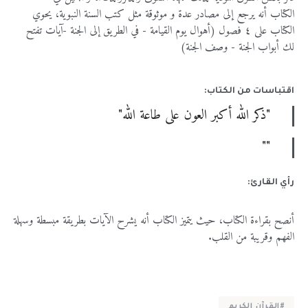
الكتاب
أنه
يرجع
إلى
مصادر
عدة
و
موثوقة
مثل
كتب
السنة
النبوية، يحوي
الكتاب على ٤ فصول (
أهوال
يوم
القيامة -
في
الطريق
إلى
الجنة -
آيات
تفتح
لك
أبواب
الجنة -
وصف
الجنة)
اقتباسات من الكتاب:
"ذكر الله أكبر العون على طاعة الله"
""
رأي القارئ:
أنصح
بقراءة
الكتاب، حيث يتميز الكتاب أنه يشرح الآيات بطريقة
مبسطة
وسهلة
الفهم
وقريبة
من
القلب.
#القرآن_الكريم