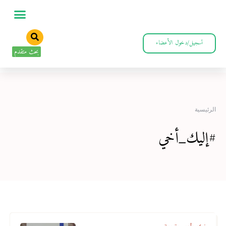
تسجيل/دخول الأعضاء
بحث متقدم
الرئيسية
#إليك_أخي