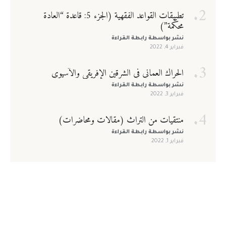
يسمح بكتابة الحروف الإنجليزية والأرقام فقط
تطبيقات القواعد الفقهية (الجزء 5: قاعدة “العادة
محكّمة”)
البريد الإلكتروني
*
نشر بواسطة
رابطة القراءة
فبراير 4, 2022
كلمة المرور
*
الحراك العماني في الشرقين الإفريقي والآسيوي
تذكرني
فقدت كلمة المرور
نشر بواسطة
رابطة القراءة
فبراير 3, 2022
تأكيد كلمة المرور
*
تسجيل الدخول
منتقيات من التراث (مقالات ومحاضرات)
نشر بواسطة
رابطة القراءة
فبراير 1, 2022
أوافق وألتزم بضوابط العضوية، لقراءة ضوابط العوضية يرجى الضغط
هنا
تسجيل