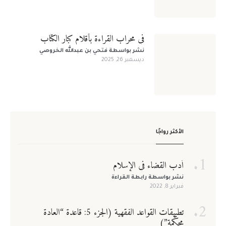
يسمح بكتابة الحروف الإنجليزية والأرقام فقط
البريد الإلكتروني
*
في محراب القراءة بأقلام كبار الكتّاب
نشر بواسطة
فتحي بن عبدالله الخروصي
تذكرني
فقدت كلمة المرور
ديسمبر 26, 2025
كلمة المرور
*
تسجيل الدخول
تأكيد كلمة المرور
*
الأكثر رواجًا
أوافق وألتزم بضوابط العضوية، لقراءة ضوابط العوضية يرجى الضغط
هنا
أدب القضاء في الإسلام
تسجيل
نشر بواسطة
رابطة القراءة
فبراير 8, 2022
تطبيقات القواعد الفقهية (الجزء 5: قاعدة “العادة
محكّمة”)