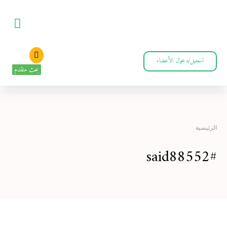
تسجيل/دخول الأعضاء
بحث متقدم
الرئيسية
#said88552