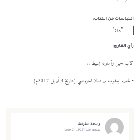
اقتباسات من الكتاب:
"،،،"
رأي القارئ:
كتاب
جميل
وأسلوبه
بسيط ..
▪️
لخصه
:
يعقوب
بن
نبهان
الخروصي
(
بتاريخ
4
أبريل
2017
م
)
رابطة القراءة
عضو منذ
June 24, 2021