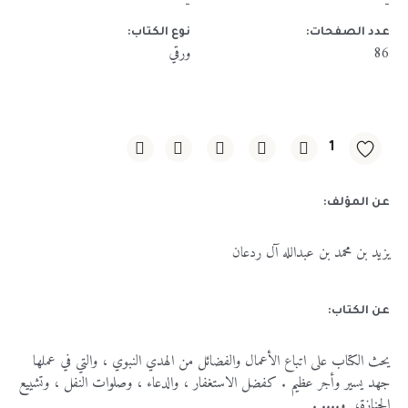
-
-
عدد الصفحات:
نوع الكتاب:
86
ورقي
1
عن المؤلف:
يزيد بن محمد بن عبدالله آل ردعان
عن الكتاب:
يحث
الكتاب
على
اتباع
الأعمال
والفضائل
من
الهدي
النبوي
،
والتي
في
عملها
جهد
يسير
وأجر
عظيم
.
كفضل
الاستغفار
،
والدعاء
،
وصلوات
النفل
،
وتشييع
الجنازة،
و
.... .