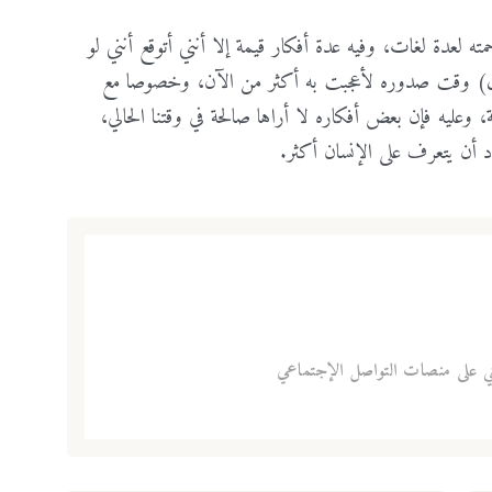
كلمة المرور
*
ه لعدة لغات، وفيه عدة أفكار قيمة إلا أنني أتوقع أنني لو
لى أية حال) وقت صدوره لأعجبت به أكثر من الآن، وخصوصا مع
تذكرني
فقدت كلمة المرور
، وعليه فإن بعض أفكاره لا أراها صالحة في وقتنا الحالي،
تأكيد كلمة المرور
*
 أن يتعرف على الإنسان أكثر.
تسجيل الدخول
أوافق وألتزم بضوابط العضوية، لقراءة ضوابط العوضية يرجى
هنا
الضغط
تسجيل
ني على منصات التواصل الإجتماعي