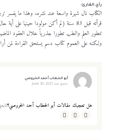
رأي القارئ:
الكتاب نال شهرة واسعة عند نشره، وهذا ما يفسر ترجمت
قرأته قبل 83 سنة (لم أكن مولودا حينها ع
تتطور العلم والطب تطورا جذرياً خلال العقود الماضية
ولكنه على العموم كتاب دسم يستحق القراءة لمن أراد
أبو الخطاب أحمد الخروصي
عضو منذ
June 30, 2021
هل تعجبك مقالات أبو الخطاب أحمد الخروصي؟
تابع