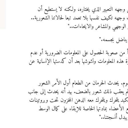
وجهه التعبير الذي يختاره، ولكنه لا يستطيع أن
 وجهه تكيف نفسها بلا تعمد تبعا لحالاتنا الشعورية..
ر الوجهي والمشاعر والايحاءات.."
لا يوجد لديك حساب؟
سجل الآن!
 يناضل بجسمه."
تسجيل الدخول للأعضاء
نشأ من صعوبة الحصول على المعلومات الضرورية أو عدم
الاسم الأول
*
الاسم الأخير
*
ة هذه المعلومات وتشوشها بعد أن كدستها الإنسانية عن
اسم المستخدم
*
لا يوجد لديك حساب ؟
سجل الآن!
وم. يحدث الحرمان من الطعام أول الأمر الشعور
ثم يعقب ذلك شعور بالضعف. بيد أنه يحدث إلى جانب
بد يتحرك ويتحرك معه الدهن المخزون تحت وبروتينات
يسمح بكتابة الحروف الإنجليزية والأرقام فقط
لأعضاء بمادتها الخاصة للإبقاء على كمال الوسط
البريد الإلكتروني
*
دل أنسجتنا.."