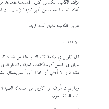
مؤلف الكتاب:
ألكسس
كاريل
Alexis Carrel
هو
أبحاثه
الطبية
المضنية؛
من
أشهر
كتبه
"
الإنسان
ذلك
ال
تعريب الكتاب:
شفيق
أسعد
فريد
.
عن الكتاب:
قال
كاريل
في
مقدمة
كتابه
الشهير
هذا
عن
نفسه
: "
لست
حياتي
في
المعمل
أدرس
الكائنات
الحية،
والشطر
الباقي
ذلك
فإنني
لا
أدعي
أنني
اعالج
أموراً
خارج
نطاق
حقل
وبالرغم
مما
عُرف
عن
كاريل
من
اهتماماته
العلمية
ال
باب
فلسفة
العلوم
.