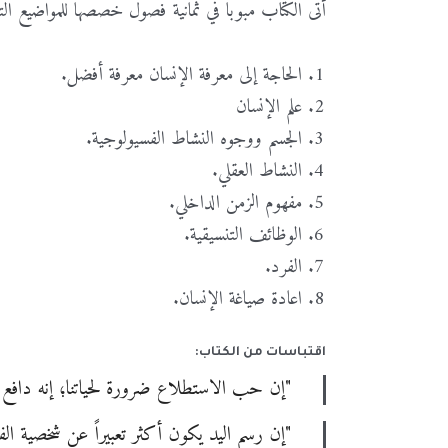
أتى
الكتاب
مبوباً
في
ثمانية
فصول
خصصها
للمواضيع
الت
الحاجة
إلى
معرفة
الإنسان
معرفة
أفضل
.
علم الإنسان
الجسم
ووجوه
النشاط
الفسيولوجية
.
النشاط
العقلي
.
مفهوم
الزمن
الداخلي
.
الوظائف
التنسيقية
.
الفرد
.
اعادة
صياغة
الإنسان
.
اقتباسات من الكتاب:
"إن حب الاستطلاع ضرورة لحياتنا؛ إنه دافع 
"إن رسم اليد يكون أكثر تعبيراً عن شخصية ال