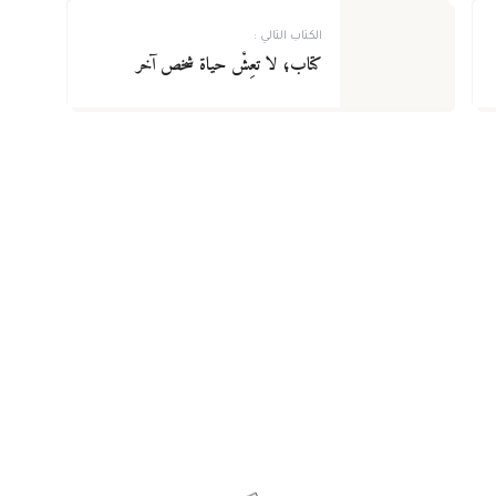
الكتاب التالي :
كتاب؛ لا تعِشْ حياة شخص آخر
تاريخ وسيرة نبوية وسِيَر الأعلام
تاريخ
شذا من السيرة النبوية –
عبق
سلسلة دروس صوتية
عنه