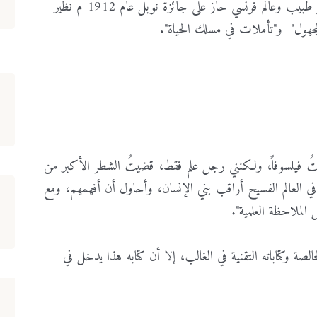
طبيب
وعالم
فرنسي
حاز
على
جائزة
نوبل
عام
1912
م
نظير
مجهول
"
و
"
تأملات
في
مسلك
الحياة
".
ُ
فيلسوفاً،
ولكنني
رجل
علم
فقط،
قضيتُ
الشطر
الأكبر
من
في
العالم
الفسيح
أراقب
بني
الإنسان،
وأحاول
أن
أفهمهم،
ومع
الملاحظة
العلمية
".
خالصة
وكتاباته
التقنية
في
الغالب،
إلا
أن
كتابه
هذا
يدخل
في