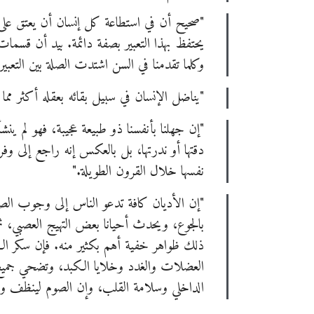
"صحيح أن في استطاعة كل إنسان أن يعتق على 
يحتفظ بهذا التعبير بصفة دائمة. بيد أن قسمات
وكلما تقدمنا في السن اشتدت الصلة بين التعبي
"يناضل الإنسان في سبيل بقائه بعقله أكثر مما
"إن جهلنا بأنفسنا ذو طبيعة عجيبة، فهو لم ي
دقتها أو ندرتها، بل بالعكس إنه راجع إلى وفر
نفسها خلال القرون الطويلة."
"إن الأديان كافة تدعو الناس إلى وجوب الص
بالجوع، ويحدث أحيانا بعض التهيج العصبي، 
ذلك ظواهر خفية أهم بكثير منه. فإن سكر الك
العضلات والغدد وخلايا الكبد، وتضحي جميع ا
الداخلي وسلامة القلب، وإن الصوم لينظف ويب