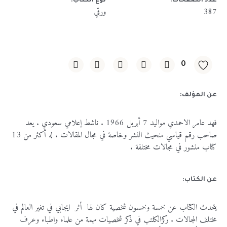
عدد الصفحات:
نوع الكتاب:
387
ورقي
0
عن المؤلف:
فهد
عامر
الاحمدي
مواليد
7
أبريل
1966 .
ناشط
إعلامي
سعودي
.
يعد
صاحب
رقم
قياسي
من
حيث
النشر
وخاصة
في
مجال
المقالات
.
له
أكثر
من
13
كتاب
منشور
في
مجالات
مختلفة
.
عن الكتاب:
يتحدث
الكتاب
عن
خمسة
وخمسون
شخصية
كان
لها
أثر
ايجابي
في
تغير
العالم
في
مختلف
المجالات
.
ركز
الكلتب
في
ذكر
شخصيات
مهمة
من
علماء
واطباء
وعرف