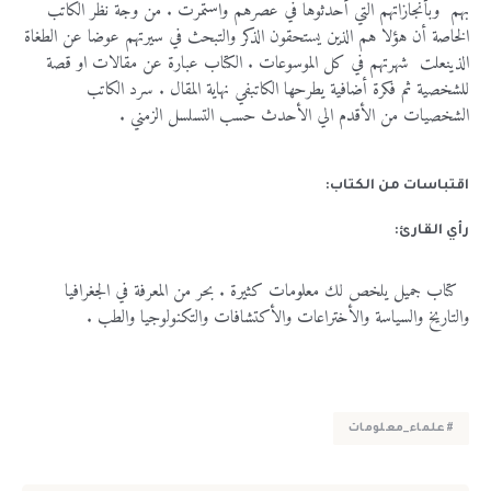
بهم
وبأنجازاتهم
التي
أحدثوها
في
عصرهم
واستمرت
.
من
وجة
نظر
الكاتب
الخاصة
أن
هؤلا
هم
الذين
يستحقون
الذكر
والتبحث
في
سيرتهم
عوضا
عن
الطغاة
الذين
علت
شهرتهم
في
كل
الموسوعات
.
الكتاب
عبارة
عن
مقالات
او
قصة
للشخصية
ثم
فكرة
أضافية
يطرحها
الكاتب
في
نهاية
المقال
.
سرد
الكاتب
الشخصيات
من
الأقدم
الي
الأحدث
حسب
التسلسل
الزمني
.
اقتباسات من الكتاب:
رأي القارئ:
كتاب
جميل
يلخص
لك
معلومات
كثيرة
.
بحر
من
المعرفة
في
الجغرافيا
والتاريخ
والسياسة
والأختراعات
والأكتشافات
والتكنولوجيا
والطب
.
#علماء_معلومات