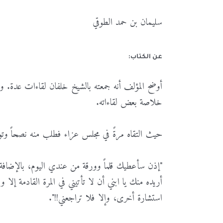
سليمان بن حمد الطوقي
عن الكتاب:
أوضح
المؤلف
أنه
جمعته
بالشيخ
خلفان
لقاءات
عدة
.
وف
خلاصة
بعض
لقاءاته
.
حيث
التقاه
مرةً
في
مجلس
عزاء
فطلب
منه
نصحاً
وتو
"
إذن
سأعطيك
قلماً
وورقة
من
عندي
اليوم،
بالإضافة
أريده
منك
يا
ابني
أن
لا
تأتيني
في
المرة
القادمة
إلا
وق
استشارة
أخرى،
وإلا
فلا
تراجعني
!!".