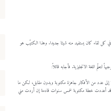
ي
كل
لقاء
كان
يستفيد
منه
شيئا
جديدا
.
وهذا
الكتيّب
هو
جيهاً
لتعلّم
اللغة
الانجليزية
.
فأجابه
قائلاً
:
إلى
عدد
من
الأفكار
جاهزة
مكتوبة
وبدون
مقابل،
لكن
ما
د
أعددت
خطة
مكتوبة
لخمس
سنوات
قادمة
إن
أردت
مني