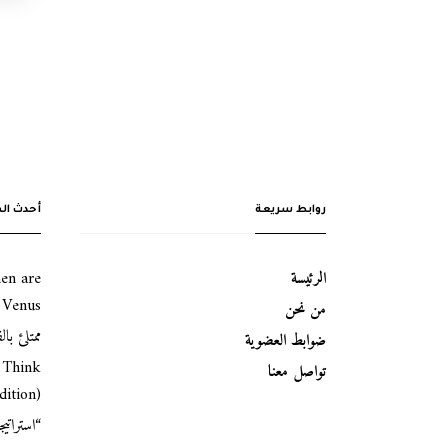
روابط سريعة
أحدث الم
الرئيسة
en are
 Venus
من نحن
ممتلئ بال
ضوابط العضوية
u Think
تواصل معنا
ition)
“استراتيج