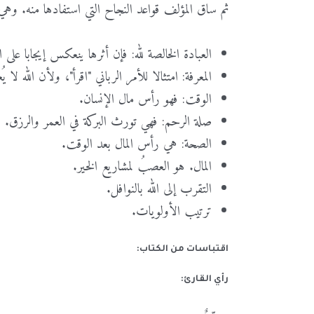
ثم
ساق
المؤلف
قواعد
النجاح
التي
استفادها
منه
.
وهي
العبادة
الخالصة
لله
:
فإن
أثرها
ينعكس
إيجابا
على
ا
المعرفة
:
امتثالا
للأمر
الرباني
"اقرأ
"
،
ولأن
الله
لا
يُ
الوقت
:
فهو
رأس
مال
الإنسان
.
صلة
الرحم
:
فهي
تورث
البركة
في
العمر
والرزق
.
الصحة
:
هي
رأس
المال
بعد
الوقت
.
المال
.
هو
العصبُ
لمشاريع
الخير
.
التقرب
إلى
الله
بالنوافل
.
ترتيب
الأولويات
.
اقتباسات من الكتاب:
رأي القارئ: