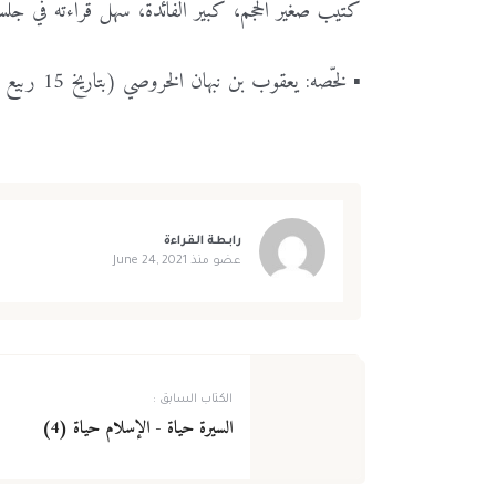
كتيّبٌ
صغير
الحجم،
كبير
الفائدة،
سهل
قراءته
في
جلس
▪️ لخّصه:
يعقوب
بن
نبهان
الخروصي (بتاريخ
15
ربيع
رابطة القراءة
عضو منذ
June 24, 2021
الكتاب السابق :
السيرة حياة - الإسلام حياة (4)