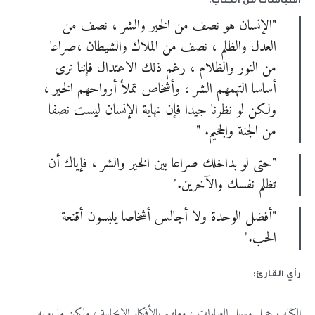
اقتباسات من الكتاب:
"الإنسان هو نصف من الخير والشر ، نصف من
العدل والظلم ، نصف من الملاك والشيطان ،صراعا
من النور والظلام ، رغم ذلك الاعتدال فإننا نرى
أساسا التهمهم الشر ، وأشخاص تملأ أرواحهم الخير ،
ولكن لو نظرنا جيدا فإن نهاية الإنسان ليست نصفا
من الجنة والجحيم. "
"حتى لو بداخلك صراعا بين الخير والشر ، فإياك أن
تظلم نفسك والآخرين."
"أفضل الوحدة ولا أجالس أشخاصا يلبسون أقنعة
الحب."
رأي القارئ:
الكتاب جميل وسهل العبارات ، وملهم بالأفكار الإيجابية ، ولكن ما يعيبه