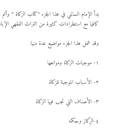
بدأ الإمام السالمي في هذا الجزء *كتاب الزكاة * وأت
كافيا مع استطرادات كثيرة من التراث الفقهي الإباض
وقد شمل هذا الجزء مواضيع عدة منها:
١- موجبات الزكاة وموانعها
٢- الأسباب الموجبة للزكاة
٣- الأصناف التي تجب فيها الزكاة
٤-الرِّكاز وحكمه