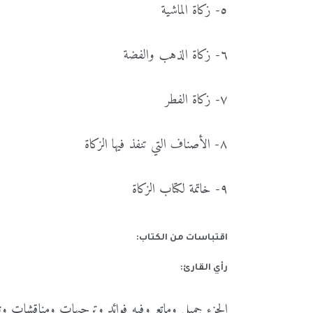
٥- زكاة الماشية
٦- زكاة الذهب والفضة
٧- زكاة الفطر
٨- الأصناف التي تنفذ فيها الزكاة
٩- خاتمة لكتاب الزكاة
اقتباسات من الكتاب:
رأي القارئ:
الجزء جميل وماتع وفيه فوائد وترجيهات ومناقشات وت