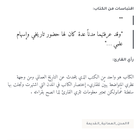
اقتباسات من الكتاب:
""
"وقد عرفتهما مدناً عدة كان لها حضور تاريخي وإسهام
علمي …"
رأي القارئ:
الكتاب
هو
واحد
من
الكتب
الذي
يتحدث
عن
التاريخ
العماني
ومن
وجهة
نظري
المتواضعة
يبيّن
للقاريء
إختصار
الكاتب
في
المُدُن
التي
اشتهرت
وتجلت
بها
سلطنة
عُمان
ولكن
تعتبر
معلومات
تثري
القارئ
لذا
انصح
بقراءته
.
#المدن_العمانية_القديمة