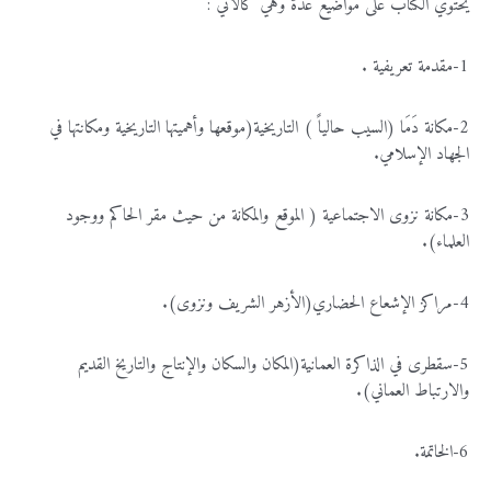
يحتوي
الكتاب
على
مواضيع
عدة
وهي
كالاتي
:
1-
مقدمة
تعريفية
.
2-
مكانة
دَمَا
(السيب
حالياً
)
التاريخية(موقعها
وأهميتها
التاريخية
ومكانتها
في
الجهاد
الإسلامي
.
3-
مكانة
نزوى
الاجتماعية
(
الموقع
والمكانة
من
حيث
مقر
الحاكم
ووجود
العلماء)
.
4-
مراكز
الإشعاع
الحضاري(الأزهر
الشريف
ونزوى)
.
5-
سقطرى
في
الذاكرة
العمانية(المكان
والسكان
والإنتاج
والتاريخ
القديم
والارتباط
العماني)
.
6-
الخاتمة
.