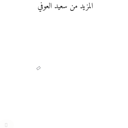
المزيد من سعيد العوفي
فقه وعقيدة ومذاهب وأديان
الحق الدامغ
نشر بواسطة
سعيد العوفي
سبتمبر 14, 2021