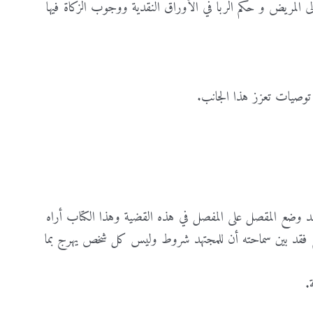
لى المريض و حكم الربا في الأوراق النقدية ووجوب الزكاة فيها
كلمة المرور
*
تذكرني
فقدت كلمة المرور
وصيات تعزز هذا الجانب.
تأكيد كلمة المرور
*
تسجيل الدخول
أوافق وألتزم بضوابط العضوية، لقراءة ضوابط العوضية يرجى
هنا
الضغط
د وضع المقصل على المفصل في هذه القضية وهذا الكتاب أراه
تسجيل
علم فقد بين سماحته أن للمجتهد شروط وليس كل شخص يهرج بما
.