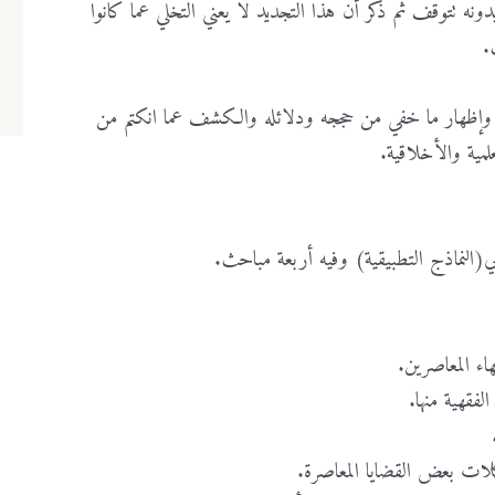
نه تتوقف ثم ذكر أن هذا التجديد لا يعني التخلي عما كانوا
.
مه وإظهار ما خفي من حججه ودلائله والكشف عما انكتم من
لمية والأخلاقية.
لا يوجد لديك حساب؟
سجل الآن!
تسجيل الدخول للأعضاء
الاسم الأول
*
الاسم الأخير
*
لامي(النماذج التطبيقية) وفيه أربعة مباحث.
اسم المستخدم
*
لا يوجد لديك حساب ؟
سجل الآن!
لفقهية منها.
يسمح بكتابة الحروف الإنجليزية والأرقام فقط
البريد الإلكتروني
*