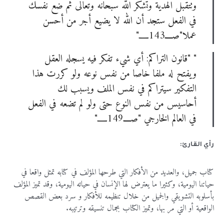
وتتقبل الهدية وتشكر الله سبحانه وتعالى ثم ضع نفسك
في الفعل ستجد أن الله لا يضيع أجر من أحسن
عملا"صــــ143ـــــ"
" "قانون التراكم: أي شيء تفكر فيه يسجله العقل
ويفتح له ملفا خاصا من نفس نوعه ولو كررت هذا
التفكير سيتراكم في نفس الملف ويسبب لك
أحاسيس من نفس النوع حتى ولو لم تضعه في الفعل
في العالم الخارجي "صــــ149ـــــ"
رأي القارئ:
كتاب جميل، والعديد من الأفكار التي طرحها المؤلف في كتابه تمثل واقعا في
حياتنا اليومية، وكثيرا ما يعترض لها الإنسان في حياته اليومية، وقد تميز المؤلف
بأسلوبه التشويقي والجميل من خلال تنظيمه للأفكار و سرد بعض القصص
الواقعية أو التي مر بها، وتميز الكتاب بجمال تنسيقه وترتيبه.