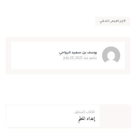
#إبراهيم_الفقي
يوسف بن سعيد الرواحي
عضو منذ
July 28, 2021
لا يوجد لديك حساب؟
سجل الآن!
الاسم الأول
*
تسجيل الدخول للأعضاء
الاسم الأخير
*
الكتاب السابق :
لا يوجد لديك حساب ؟
سجل الآن!
إعداد المعلم
اسم المستخدم
*