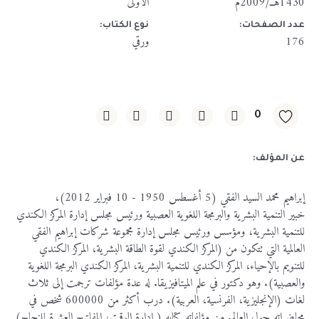
1430هــ/2009م
الأولى
عدد الصفحات:
نوع الكتاب:
176
ورقي
0
عن المؤلف:
إبراهيم محمد السيد الفقي (5 أغسطس 1950 - 10 فبراير 2012)،
خبير التنمية البشرية والبرمجة اللغوية العصبية ورئيس مجلس إدارة المركز الكندي
للتنمية البشرية، ومؤسس ورئيس مجلس إدارة مجموعة شركات إبراهيم الفقي
العالمية التي تتكون من (المركز الكندي لقوة الطاقة البشرية، المركز الكندي
للتنويم بالإحياء، المركز الكندي للتنمية البشرية، المركز الكندي البرمجة اللغوية
والعصبية). وهو دكتور في علم الميتافيزيقا. له عدة مؤلفات ترجمت إلى ثلاث
لغات (الإنجليزية، الفرنسية، العربية). درب أكثر من 600000 شخص في
محاضراته حول العالم. من مؤلفاته كتابه ( إدارة الوقت، المفاتيح العشرة للنجاح)