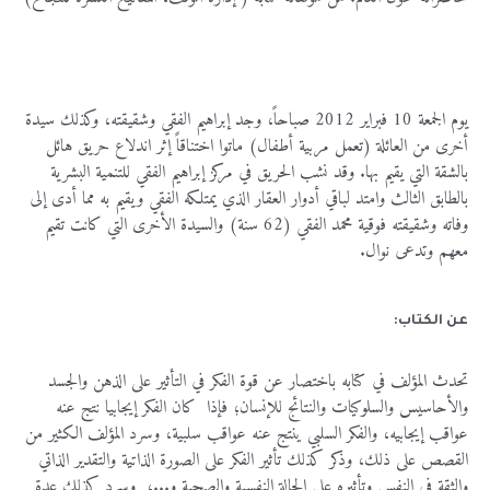
يوم الجمعة 10 فبراير 2012 صباحاً، وجد إبراهيم الفقي وشقيقته، وكذلك سيدة
أخرى من العائلة (تعمل مربية أطفال) ماتوا اختناقاً إثر اندلاع حريق هائل
بالشقة التي يقيم بها. وقد نشب الحريق في مركز إبراهيم الفقي للتنمية البشرية
بالطابق الثالث وامتد لباقي أدوار العقار الذي يمتلكه الفقي ويقيم به مما أدى إلى
وفاته وشقيقته فوقية محمد الفقي (62 سنة) والسيدة الأخرى التي كانت تقيم
معهم وتدعى نوال.
عن الكتاب:
تحدث المؤلف في كتابه باختصار عن قوة الفكر في التأثير على الذهن والجسد
والأحاسيس والسلوكيات والنتائج للإنسان؛ فإذا كان الفكر إيجابيا نتج عنه
عواقب إيجابيه، والفكر السلبي ينتج عنه عواقب سلبية، وسرد المؤلف الكثير من
القصص على ذلك، وذكر كذلك تأثير الفكر على الصورة الذاتية والتقدير الذاتي
والثقة في النفس وتأثيره على الحالة النفسية والصحية و...، وسرد كذلك عدة