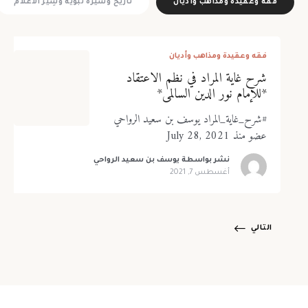
فقه وعقيدة ومذاهب وأديان
تاريخ وسيرة نبوية وسِيَر الأعلام
كلمة المرور
*
تذكرني
فقدت كلمة المرور
فقه وعقيدة ومذاهب وأديان
شرح غاية المراد في نظم الاعتقاد
*للإمام نور الدين السالمي*
تأكيد كلمة المرور
*
#شرح_غاية_المراد يوسف بن سعيد الرواحي
تسجيل الدخول
عضو منذ July 28, 2021
نشر بواسطة
يوسف بن سعيد الرواحي
أوافق وألتزم بضوابط العضوية، لقراءة ضوابط العوضية يرجى الضغط
هنا
أغسطس 7, 2021
تسجيل
التالي