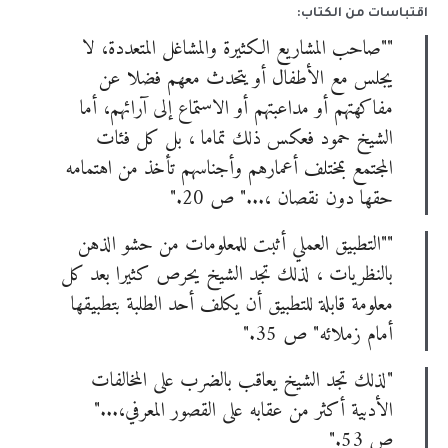
اقتباسات من الكتاب:
""صاحب المشاريع الكثيرة والمشاغل المتعددة، لا
يجلس مع الأطفال أو يتحدث معهم فضلا عن
مفاكهتهم أو مداعبتهم أو الاستماع إلى آرائهم، أما
الشيخ حمود فعكس ذلك تماما ، بل كل فئات
المجتمع بمختلف أعمارهم وأجناسهم تأخذ من اهتمامه
حقها دون نقصان ،..." ص 20."
""التطبيق العملي أثبت للمعلومات من حشو الذهن
بالنظريات ، لذلك تجد الشيخ يحرص كثيرا بعد كل
معلومة قابلة للتطبيق أن يكلف أحد الطلبة بتطبيقها
أمام زملائه" ص 35."
"لذلك تجد الشيخ يعاقب بالضرب على المخالفات
الأدبية أكثر من عقابه على القصور المعرفي،..."
ص 53."