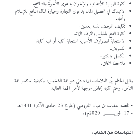
كثرة
الزيارة
للأصحاب
والإخوان
بدعوى
الأخوة
والتناصح
.
الانهماك
في
تحصيل
المال
بدعوى
التجارة
وحيازة
المال
النافع
للإسلام
وأهله
.
تكليف
الموظف
نفسه
بعملين
.
كثرة
التمتع
بالمباح
,
والترف
الزائد
الاستجابة
للصوارف
الأسرية
استجابة
كلية
أو
شبه
كلية
.
التسويف
.
الكسل
والفتور
.
ملاحظة
الخلق
.
وقبل
الختام
بيّن
العلامات
الدالة
على
علو
همة
الشخص،
وكيفية
استثمار
همة
الناس
.
وختم
كتابه
بمحاذير
موجهة
لأهل
الهمة
العالية
.
▪️
لخصه
:
يعقوب
بن
نبهان
الخروصي (بتاريخ
23
جمادى
الآخرة
1441
هـ
-
17
فبرايــــــــــر
2020
م).
اقتباسات من الكتاب: