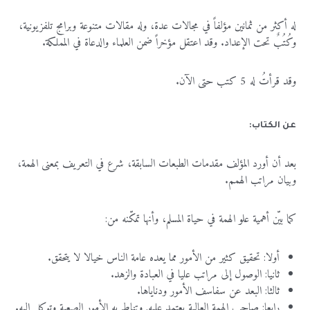
له
أكثر
من
ثمانين
مؤلفاً
في
مجالات
عدة،
وله
مقالات
متنوعة
وبرامج
تلفزيونية،
وكُتُبٌ
تحت
الإعداد
.
وقد
اعتقل
مؤخراً
ضمن
العلماء
والدعاة
في
المملكة
.
وقد
قرأتُ
له
5
كتب
حتى
الآن
.
عن الكتاب:
بعد
أن
أورد
المؤلف
مقدمات
الطبعات
السابقة،
شرع
في
التعريف
بمعنى
الهمة،
وبيان
مراتب
الهمم
.
كما
بيّن
أهمية
علو
الهمة
في
حياة
المسلم،
وأنها
تمكّنه
من
:
أولا
:
تحقيق
كثير
من
الأمور
مما
يعده
عامة
الناس
خيالا
لا
يتحقق
.
ثانيا
:
الوصول
إلى
مراتب
عليا
في
العبادة
والزهد
.
ثالثا
:
البعد
عن
سفاسف
الأمور
ودناياها
.
رابعا
:
صاحب
الهمة
العالية
يعتمد
عليه
,
وتناط
به
الأمور
الصعبة
وتوكل
إليه
.