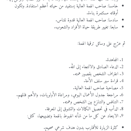
خامسا
:
صاحب
الهمة
العالية
يستفيد
من
حياته
أعظم
استفادة
,
وتكون
أوقاته
مستثمرة
بناءة
.
سادسا
:
صاحب
الهمة
العالية
قدوة
للناس
.
سابعا
:
تغيير
طريقة
حياة
الأفراد
والشعوب
.
ثم
عرّج
على
وسائل
ترقية
الهمة
:
المجاهدة
.
الدعاء
الصادق
والالتجاء
إلى
الله
.
اعتراف
الشخص
بقصور
همته
.
قراءة
سير
سلف
الأمة
.
مصاحبة
صاحب
الهمة
العالية
.
مراجعة
جدول
الأعمال
اليومي،
ومراعاة
الأولويات،
والأهم
فالمهم
.
التنافس
والتنازع
بين
الشخص
وهمته
.
الدأب
في
تحصيل
الكمالات
والتشوق
إلى
المعرفة
.
الابتعاد
عن
كل
ما
من
شأنه
الهبوط
بالهمة
وتضييعها،
كمثل
:
كثرة
الزيارة
للأقارب
بدون
هدف
شرعي
صحيح
.