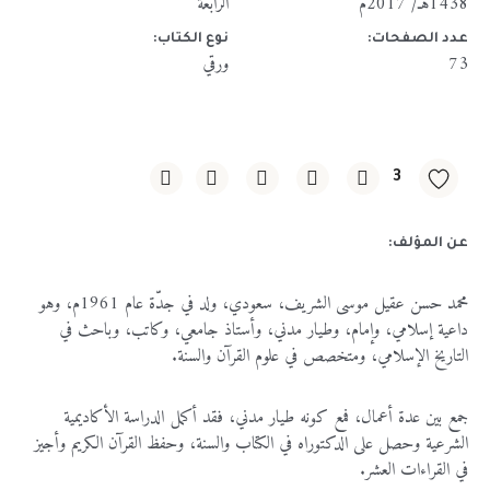
1438هـ/ 2017م
الرابعة
عدد الصفحات:
نوع الكتاب:
73
ورقي
3
عن المؤلف:
محمد
حسن
عقيل
موسى
الشريف،
سعودي،
ولد
في
جدّة
عام
1961
م،
وهو
داعية
إسلامي،
وإمام،
وطيار
مدني،
وأستاذ
جامعي،
وكاتب،
وباحث
في
التاريخ
الإسلامي،
ومتخصص
في
علوم
القرآن
والسنة
.
جمع
بين
عدة
أعمال،
فمع
كونه
طيار
مدني،
فقد
أكمل
الدراسة
الأكاديمية
الشرعية
وحصل
على
الدكتوراه
في
الكتاب
والسنة،
وحفظ
القرآن
الكريم
وأجيز
في
القراءات
العشر
.