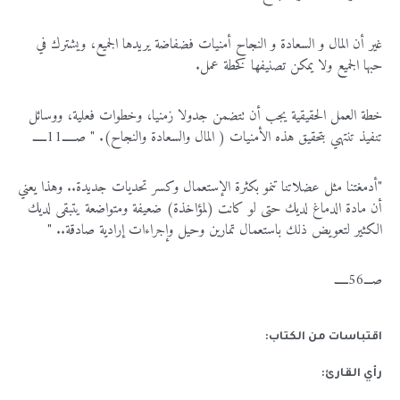
غير أن المال و السعادة و النجاح أمنيات فضفاضة يريدها الجميع، ويشترك في
حبها الجميع ولا يمكن تصنيفها كخطة عمل.
خطة العمل الحقيقية يجب أن تتضمن جدولا زمنيا، وخطوات فعلية، ووسائل
تنفيذ تنتهي بتحقيق هذه الأمنيات ( المال والسعادة والنجاح). " صـــــ11ـــــ
"أدمغتنا مثل عضلاتنا تنمو بكثرة الإستعمال وكسر تحديات جديدة.. وهذا يعني
أن مادة الدماغ لديك حتى لو كانت (لمؤاخذة) ضعيفة ومتواضعة يتبقى لديك
الكثير لتعويض ذلك باستعمال تمارين وحيل وإجراءات إرادية صادقة.. "
لا يوجد لديك حساب؟
سجل الآن!
صـــ56ـــــ
الاسم الأول
*
تسجيل الدخول للأعضاء
اقتباسات من الكتاب:
رأي القارئ:
الاسم الأخير
*
لا يوجد لديك حساب ؟
سجل الآن!