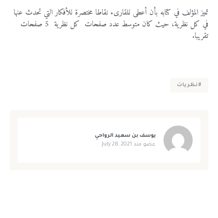
تميز المؤلف في كتابه بأن أعطى للقارىء نقاطا مختصرة للأفكار التي تحدث عنها
في كل نظرية، حيث كان متوسط عدد صفحات كل نظرية 5 صفحات
اسم المستخدم
*
تقريبا.
يسمح بكتابة الحروف الإنجليزية والأرقام فقط
البريد الإلكتروني
*
#نظريات
كلمة المرور
*
تذكرني
فقدت كلمة المرور
يوسف بن سعيد الرواحي
عضو منذ
July 28, 2021
تأكيد كلمة المرور
*
تسجيل الدخول
أوافق وألتزم بضوابط العضوية، لقراءة ضوابط العوضية يرجى الضغط
هنا