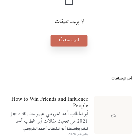
لا يوجد تعليقات
أترك تعليقًا
آخر الإضافات
How to Win Friends and Influence
People
أبو الخطاب أحمد الخروصي عضو منذ June 30,
2021 هل تعجبك مقالات أبو الخطاب أحمد
الخروصي؟ تابعني على منصات التواصل الإجتماعي
نشر بواسطة
أبو الخطاب أحمد الخروصي
يناير 24, 2026