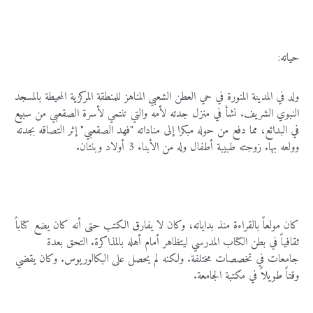
حياته:
ولد في المدينة المنورة في حي العطن الشعبي المناهز للمنطقة المركزية المحيطة بالمسجد
النبوي الشريف. نشأ في منزل جدته لأمه والتي تنتمي لأسرة الصقعبي من سبيع
في البدائع، مما دفع من حوله مبكرا إلى مناداته "فهد الصقعبي" إثر التصاقه بجدته
وولعه بها. زوجته طبيبة أطفال وله من الأبناء 3 أولاد وبنتان.
كان مولعاً بالقراءة منذ بداياته، وكان لا يفارق الكتب حتى أنه كان يضع كتاباً
ثقافياً في بطن الكتاب المدرسي ليتظاهر أمام أهله بالمذاكرة. التحق بعدة
جامعات في تخصصات مختلفة. ولكنه لم يحصل على البكالوريوس. وكان يقضي
وقتاً طويلاً في مكتبة الجامعة.