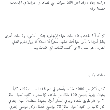
دراسته وعاد.، وقد اعتبر الثمان سنوات التي قضاها في الدراسة في الجامعات
مضيعة لوقته.
كما أنه أكد تحدثه بـ 10 لغات منها : الإنجليزية بشكل أساسي، و9 لغات أخرى
يتذكر أجزاءً لا بأس منها أثناء تعلمها، مُعتبرًا أن احتكاكه بزوار الحرم المدني
الشريف هو السبب الذي أكسبه اللغات التي يتحدث بها.
مقالاته وكتبه:
كتب أكثر من 6000 مقال، وأصدر في عام 1418هـ – 1997م كتاباً
بعنوان الزاوية يتضمن 100 مقال من مقالته، كما صدر له كتاب "حول العالم
1" من دار طويق للنشر، وينوي إصدار أجزاء جديدة مستقبلاً. حيث يحتوي
كل كتاب من كتبه "حول العالم" 78 مواضيع مُختلفة، وكل موضوع يحتوي